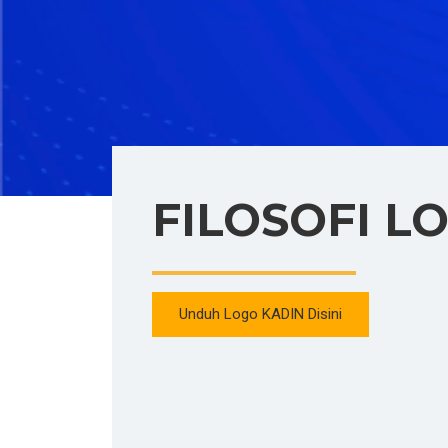
FILOSOFI L
Unduh Logo KADIN Disini